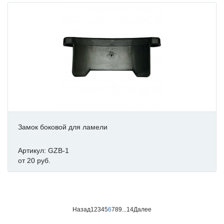
Замок боковой для ламели
Артикул: GZB-1
от 20 руб.
Назад
1
2
3
4
5
6
7
8
9
...
14
Далее