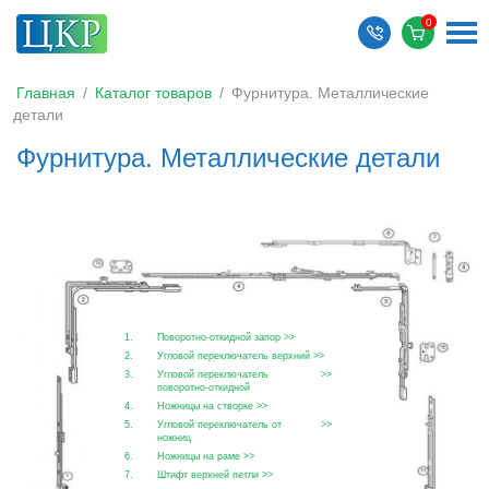
Главная
/
Каталог товаров
/
Фурнитура. Металлические
детали
Фурнитура. Металлические детали
1.
Поворотно-откидной запор
>>
2.
Угловой переключатель верхний
>>
3.
Угловой переключатель
>>
поворотно-откидной
4.
Ножницы на створке
>>
5.
Угловой переключатель от
>>
ножниц
6.
Ножницы на раме
>>
7.
Штифт верхней петли
>>