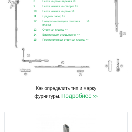
8.
Петля на раме верхняя
>>
9.
Петля нижняя на створке
>>
10.
Петля нижняя на раме
>>
11.
Средний запор
>>
12.
Поворотно-откидная ответная
>>
планка
13.
Ответная планка
>>
14.
Блокировщик откидывания
>>
15.
Противозломная ответная планка
>>
Как определить тип и марку
Подробнее
фурнитуры
>>
.