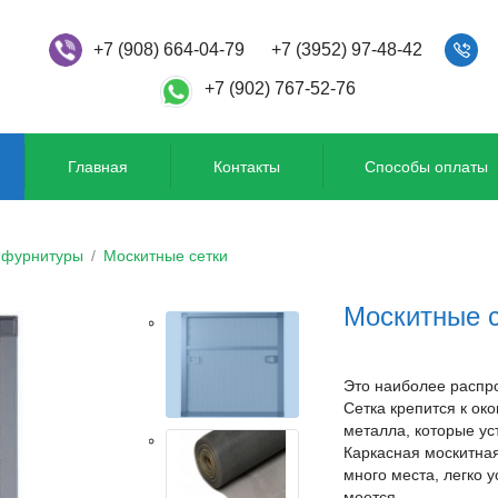
+7 (908) 664-04-79
+7 (3952) 97-48-42
+7 (902) 767-52-76
Главная
Контакты
Способы оплаты
 фурнитуры
/
Москитные сетки
Москитные 
Это наиболее распр
Сетка крепится к ок
металла, которые ус
Каркасная москитная
много места, легко у
моется.