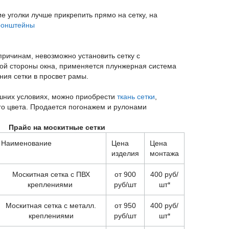
е уголки лучше прикрепить прямо на сетку, на
кронштейны
причинам, невозможно установить сетку с
ой стороны окна, применяется плунжерная система
ния сетки в просвет рамы.
шних условиях, можно приобрести
ткань сетки
,
го цвета. Продается погонажем и рулонами
Прайс на москитные сетки
Наименование
Цена
Цена
изделия
монтажа
Москитная сетка с ПВХ
от 900
400 руб/
креплениями
руб/шт
шт*
Москитная сетка с металл.
от 950
400 руб/
креплениями
руб/шт
шт*