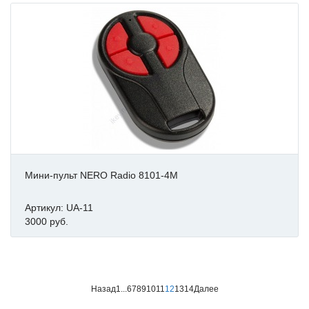
Мини-пульт NERO Radio 8101-4M
Артикул: UA-11
3000 руб.
Назад
1
...
6
7
8
9
10
11
12
13
14
Далее