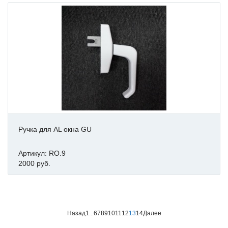
Ручка для AL окна GU
Артикул: RO.9
2000 руб.
Назад
1
...
6
7
8
9
10
11
12
13
14
Далее